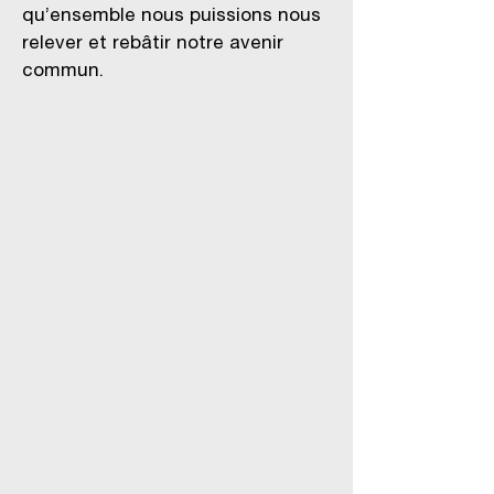
qu’ensemble nous puissions nous
relever et rebâtir notre avenir
commun.
Sororité
Une installation artistique consacrée
aux liens entre les femmes du Fonds
pour les victimes du terrorisme de
l’Agence juive et les femmes qu’elles
ont accompagnées pendant la guerre.
Photgraphe: Avishag Shar-Yashuv